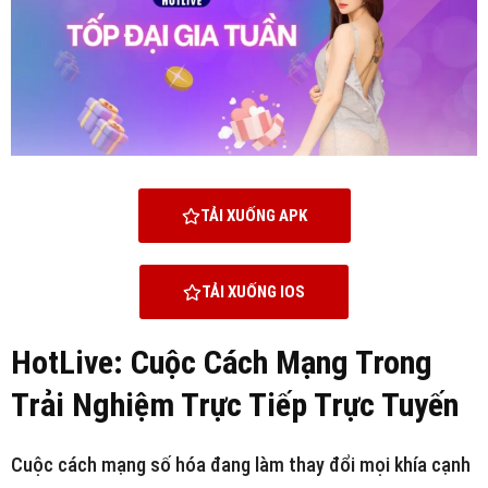
TẢI XUỐNG APK
TẢI XUỐNG IOS
HotLive: Cuộc Cách Mạng Trong
Trải Nghiệm Trực Tiếp Trực Tuyến
Cuộc cách mạng số hóa đang làm thay đổi mọi khía cạnh