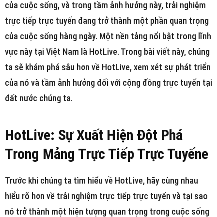
của cuộc sống, và trong tầm ảnh hưởng này, trải nghiệm
trực tiếp trực tuyến đang trở thành một phần quan trọng
của cuộc sống hàng ngày. Một nền tảng nổi bật trong lĩnh
vực này tại Việt Nam là HotLive. Trong bài viết này, chúng
ta sẽ khám phá sâu hơn về HotLive, xem xét sự phát triển
của nó và tầm ảnh hưởng đối với cộng đồng trực tuyến tại
đất nước chúng ta.
HotLive: Sự Xuất Hiện Đột Phá
Trong Mảng Trực Tiếp Trực Tuyếne
Trước khi chúng ta tìm hiểu về HotLive, hãy cùng nhau
hiểu rõ hơn về trải nghiệm trực tiếp trực tuyến và tại sao
nó trở thành một hiện tượng quan trọng trong cuộc sống