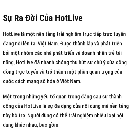
Sự Ra Đời Của HotLive
HotLive
là một nền tảng trải nghiệm trực tiếp trực tuyến
đang nổi lên tại Việt Nam. Được thành lập và phát triển
bởi một nhóm các nhà phát triển và doanh nhân trẻ tài
năng, HotLive đã nhanh chóng thu hút sự chú ý của cộng
đồng trực tuyến và trở thành một phần quan trọng của
cuộc cách mạng số hóa ở Việt Nam.
Một trong những yếu tố quan trọng đằng sau sự thành
công của
HotLive
là sự đa dạng của nội dung mà nền tảng
này hỗ trợ. Người dùng có thể trải nghiệm nhiều loại nội
dung khác nhau, bao gồm: